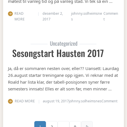
møtest til vanleg tid og på vanleg stad. Vi tek så ein …
READ
desember 2,
johnny.solheimsne
Commen
on Julebord 2
MORE
2017
s
t
Uncategorized
Sesongstart Hausten 2017
Ja, då er sommaren nesten over, eller?? Uansett: Laurdag
26.august startar treningane opp igjen. Vi reknar med at
Roald har lista klar, der tabell-posisjonen syner førre
semesters innsats! Elles er alt som før, men minner …
on Se
READ MORE
august 19, 2017
johnny.solheimsnes
Comment
Sidepaginering
1
2
…
9