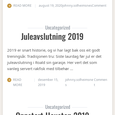
on Ha
READ MORE
august 19, 2020
johnny.solheimsnes
Comment
Uncategorized
Juleavslutning 2019
2019 er snart historie, og vi har lagt bak oss eit godt
treningsår. Tradisjonen tru: Siste laurdag før jul er det
juleavslutning i Roald sin garasje. Her vert det som
vanleg servert rakfisk med tilbehør …
READ
desember 15,
johnny.solheimsne
Commen
on Juleavslut
MORE
2019
s
t
Uncategorized