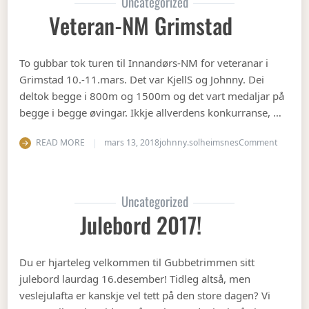
Uncategorized
Veteran-NM Grimstad
To gubbar tok turen til Innandørs-NM for veteranar i
Grimstad 10.-11.mars. Det var KjellS og Johnny. Dei
deltok begge i 800m og 1500m og det vart medaljar på
begge i begge øvingar. Ikkje allverdens konkurranse, …
on Vete
READ MORE
mars 13, 2018
johnny.solheimsnes
Comment
Uncategorized
Julebord 2017!
Du er hjarteleg velkommen til Gubbetrimmen sitt
julebord laurdag 16.desember! Tidleg altså, men
veslejulafta er kanskje vel tett på den store dagen? Vi