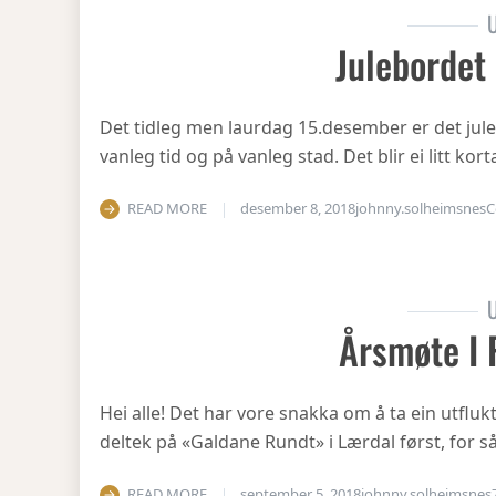
U
Julebordet
Det tidleg men laurdag 15.desember er det julea
vanleg tid og på vanleg stad. Det blir ei litt ko
READ MORE
desember 8, 2018
johnny.solheimsnes
C
U
Årsmøte I 
Hei alle! Det har vore snakka om å ta ein utfluk
deltek på «Galdane Rundt» i Lærdal først, for så
READ MORE
september 5, 2018
johnny.solheimsnes