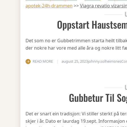
apotek-24h-drammen
>>
Viagra revatio vizarsin
U
Oppstart Haustsem
Det som no er Gubbetrimmen starta heilt tilbake 
der nokre har vore med alle åra og nokre litt fæ
READ MORE
august 25, 2023
johnny.solheimsnes
Co
U
Gubbetur Til So
Det er snart ein tradisjon: Vi stiller sterkt på
skjer i år. Dato er laurdag 19.sept. Informasjo