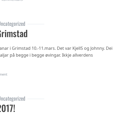
ncategorized
Grimstad
nar i Grimstad 10.-11.mars. Det var KjellS og Johnny. Dei
jar på begge i begge øvingar. Ikkje allverdens
on Veteran-NM Grimstad
ment
ncategorized
2017!