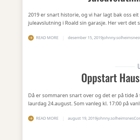
2019 er snart historie, og vi har lagt bak oss eit
juleavslutning i Roald sin garasje. Her vert det
READ MORE
desember 15, 2019
johnny.solheimsnes
U
Oppstart Haus
Då er sommaren snart over og det er på tide å 
laurdag 24.august. Som vanleg kl. 17:00 på vanl
READ MORE
august 19, 2019
johnny.solheimsnes
Co