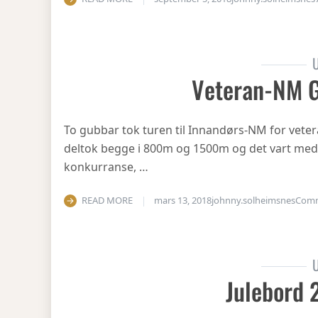
U
Veteran-NM 
To gubbar tok turen til Innandørs-NM for vetera
deltok begge i 800m og 1500m og det vart medal
konkurranse, …
READ MORE
mars 13, 2018
johnny.solheimsnes
Com
U
Julebord 