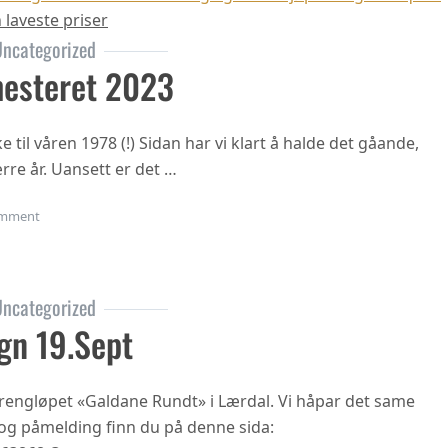
 laveste priser
ncategorized
esteret 2023
til våren 1978 (!) Sidan har vi klart å halde det gåande,
rre år. Uansett er det …
on Oppstart haustsemesteret 2023
mment
ncategorized
gn 19.sept
 terrengløpet «Galdane Rundt» i Lærdal. Vi håpar det same
n og påmelding finn du på denne sida: