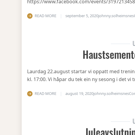
https://www.facebook.com/events/319721345
READ MORE
september 5, 2020
johnny.solheimsnes
U
Haustsement
Laurdag 22.august startar vi oppatt med treni
kl. 17:00. Vi håpar du tek ein ny sesong i det v
READ MORE
august 19, 2020
johnny.solheimsnes
Co
U
Juleavslutni