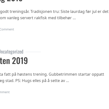
 godt treningsår. Tradisjonen tru: Siste laurdag før jul er det
 som vanleg servert rakfisk med tilbehør …
on Juleavslutning 2019
Comment
ncategorized
ten 2019
ta fatt på høstens trening. Gubbetrimmen startar oppatt
eg stad. PS: Hugs elles på å sette av …
on Oppstart hausten 2019
mment