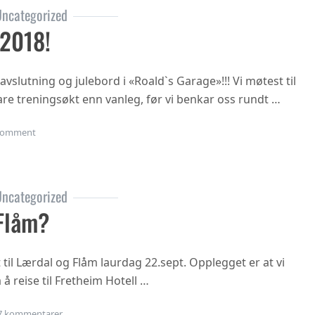
ncategorized
 2018!
vslutning og julebord i «Roald`s Garage»!!! Vi møtest til
rtare treningsøkt enn vanleg, før vi benkar oss rundt …
on Julebordet 2018!
omment
ncategorized
Flåm?
t til Lærdal og Flåm laurdag 22.sept. Opplegget er at vi
 å reise til Fretheim Hotell …
til Årsmøte i Flåm?
7 kommentarer