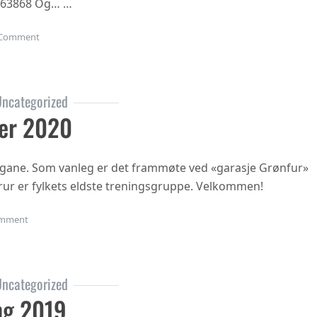
863868 Og… …
on Gubbetur til Sogn 19.sept
Comment
ncategorized
er 2020
ngane. Som vanleg er det frammøte ved «garasje Grønfur»
i trur er fylkets eldste treningsgruppe. Velkommen!
on Haustsementer 2020
mment
ncategorized
ng 2019