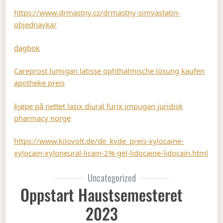
https://www.drmastny.cz/drmastny-simvastatin-
objednavka/
dagbok
Careprost lumigan latisse ophthalmische lösung kaufen
apotheke preis
kjøpe på nettet lasix diural furix impugan juridisk
pharmacy norge
https://www.kilovolt.de/de_kvde_preis-xylocaine-
xylocain-xyloneural-licain-2%-gel-lidocaine-lidocain.html
Uncategorized
Oppstart Haustsemesteret
2023