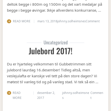
deltok begge i 800m og 1500m og det vart medaljar på
begge i begge øvingar. Ikkje allverdens konkurranse, …
on Vete
READ MORE
mars 13, 2018
johnny.solheimsnes
Comment
Uncategorized
Julebord 2017!
Du er hjarteleg velkommen til Gubbetrimmen sitt
julebord laurdag 16.desember! Tidleg altså, men
veslejulafta er kanskje vel tett på den store dagen? Vi
møtest til vanleg tid og på vanleg stad. Vi tek så ein …
READ
desember 2,
johnny.solheimsne
Commen
on Julebord 2
MORE
2017
s
t