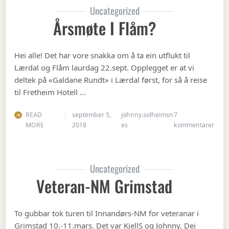
Uncategorized
Årsmøte I Flåm?
Hei alle! Det har vore snakka om å ta ein utflukt til
Lærdal og Flåm laurdag 22.sept. Opplegget er at vi
deltek på «Galdane Rundt» i Lærdal først, for så å reise
til Fretheim Hotell …
READ
september 5,
johnny.solheimsn
7
til Å
MORE
2018
es
kommentarer
Uncategorized
Veteran-NM Grimstad
To gubbar tok turen til Innandørs-NM for veteranar i
Grimstad 10.-11.mars. Det var KjellS og Johnny. Dei