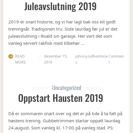
Juleavslutning 2019
2019 er snart historie, og vi har lagt bak oss eit godt
treningsår. Tradisjonen tru: Siste laurdag før jul er det
juleavslutning i Roald sin garasje. Her vert det som
vanleg servert rakfisk med tilbehør …
READ
desember 15,
johnny.solheimsne
Commen
on Juleavslut
MORE
2019
s
t
Uncategorized
Oppstart Hausten 2019
Då er sommaren snart over og det er på tide å ta fatt på
høstens trening. Gubbetrimmen startar oppatt laurdag
24.august. Som vanleg kl. 17:00 på vanleg stad. PS: