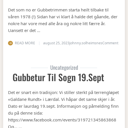
Det som no er Gubbetrimmen starta heilt tilbake til
våren 1978 (!) Sidan har vi klart å halde det gåande, der
nokre har vore med alle åra og nokre litt færre år.
Uansett er det …
on Op
READ MORE
august 25, 2023
johnny.solheimsnes
Comment
Uncategorized
Gubbetur Til Sogn 19.sept
Det er snart ein tradisjon: Vi stiller sterkt på terrengløpet
«Galdane Rundt» i Lærdal. Vi håpar det same skjer i år.
Dato er laurdag 19.sept. Informasjon og påmelding finn
du på denne sida:
https://www.facebook.com/events/319721345863868
Og… …