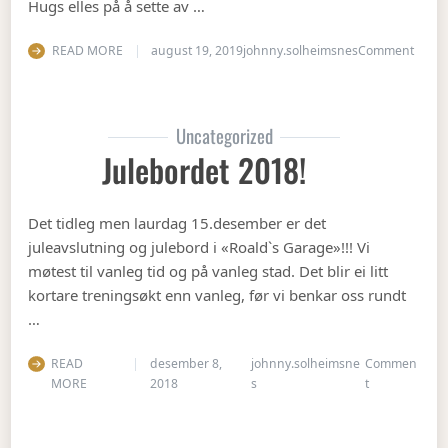
Hugs elles på å sette av …
on Op
READ MORE
august 19, 2019
johnny.solheimsnes
Comment
Uncategorized
Julebordet 2018!
Det tidleg men laurdag 15.desember er det
juleavslutning og julebord i «Roald`s Garage»!!! Vi
møtest til vanleg tid og på vanleg stad. Det blir ei litt
kortare treningsøkt enn vanleg, før vi benkar oss rundt
…
READ
desember 8,
johnny.solheimsne
Commen
on Julebordet
MORE
2018
s
t