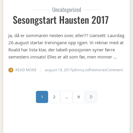
Uncategorized
Sesongstart Hausten 2017
Ja, då er sommaren nesten over, eller?? Uansett: Laurdag
26.august startar treningane opp igjen. Vi reknar med at
Roald har lista klar, der tabell-posisjonen syner førre
semesters innsats! Elles er alt som før, men minner …
on Se
READ MORE
august 19, 2017
johnny.solheimsnes
Comment
Sidepaginering
1
2
…
9