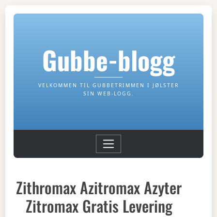
Gubbe-blogg
VELKOMMEN TIL GUBBETRIMMEN I JØLSTER
SIN WEB-LOGG.
Zithromax Azitromax Azyter
Zitromax Gratis Levering