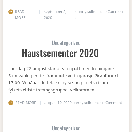
READ
september 5,
johnny.solheimsne
Commen
on Gubbetur t
MORE
2020
s
t
Uncategorized
Haustsementer 2020
Laurdag 22.august startar vi oppatt med treningane.
Som vanleg er det frammøte ved «garasje Grønfur» kl.
17:00. Vi håpar du tek ein ny sesong i det vi trur er
fylkets eldste treningsgruppe. Velkommen!
on Ha
READ MORE
august 19, 2020
johnny.solheimsnes
Comment
Uncategorized