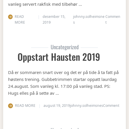
vanleg servert rakfisk med tilbehør …
READ
desember 15,
johnny.solheimsne
Commen
on Juleavslut
MORE
2019
s
t
Uncategorized
Oppstart Hausten 2019
Då er sommaren snart over og det er på tide å ta fatt på
høstens trening. Gubbetrimmen startar oppatt laurdag
24.august. Som vanleg kl. 17:00 på vanleg stad. PS:
Hugs elles på å sette av …
on Op
READ MORE
august 19, 2019
johnny.solheimsnes
Comment