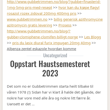
http://www.gubbetrimmen.no/blog/?gubbe=finasterid-
1mg-5mg-pris-med-resept
>>
hvor kan du kjøpe flagyl
rosazol rozex zidoval 200mg 400mg pris
>>
www.gubbetrimmen.no
>>
billig generisk azithromycine
azitromycin gratis levering
>>
Prosess
>>
http://www.gubbetrimmen.no/blog/?
gubbe=clomiphene-clomifen-billigt-norge
>>
Les Blogg
>>
pris du lasix diural furix impugan 20mg 40mg
>>
Albenza zentel eskazole hvordan komme
Uncategorized
Oppstart Haustsemesteret
2023
Det som no er Gubbetrimmen starta heilt tilbake til
våren 1978 (!) Sidan har vi klart å halde det gåande, der
nokre har vore med alle åra og nokre litt færre år.
Uansett er det …