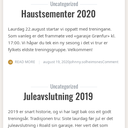
Uncategorized
Haustsementer 2020
Laurdag 22.august startar vi oppatt med treningane.
Som vanleg er det frammøte ved «garasje Grønfur» kl.
17:00. Vi håpar du tek ein ny sesong i det vi trur er
fylkets eldste treningsgruppe. Velkommen!
on Ha
READ MORE
august 19, 2020
johnny.solheimsnes
Comment
Uncategorized
Juleavslutning 2019
2019 er snart historie, og vi har lagt bak oss eit godt
treningsår. Tradisjonen tru: Siste laurdag før jul er det
juleavslutning i Roald sin garasje. Her vert det som