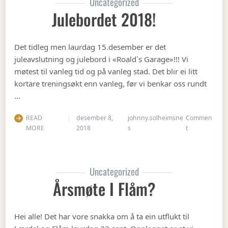
Uncategorized
Julebordet 2018!
Det tidleg men laurdag 15.desember er det
juleavslutning og julebord i «Roald`s Garage»!!! Vi
møtest til vanleg tid og på vanleg stad. Det blir ei litt
kortare treningsøkt enn vanleg, før vi benkar oss rundt
…
READ
desember 8,
johnny.solheimsne
Commen
on Julebordet
MORE
2018
s
t
Uncategorized
Årsmøte I Flåm?
Hei alle! Det har vore snakka om å ta ein utflukt til