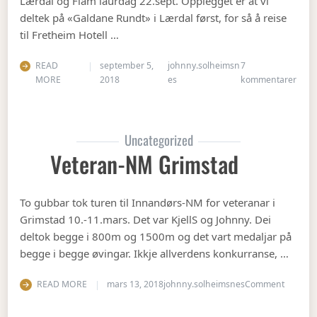
Lærdal og Flåm laurdag 22.sept. Opplegget er at vi
deltek på «Galdane Rundt» i Lærdal først, for så å reise
til Fretheim Hotell …
READ
september 5,
johnny.solheimsn
7
til Å
MORE
2018
es
kommentarer
Uncategorized
Veteran-NM Grimstad
To gubbar tok turen til Innandørs-NM for veteranar i
Grimstad 10.-11.mars. Det var KjellS og Johnny. Dei
deltok begge i 800m og 1500m og det vart medaljar på
begge i begge øvingar. Ikkje allverdens konkurranse, …
on Vete
READ MORE
mars 13, 2018
johnny.solheimsnes
Comment