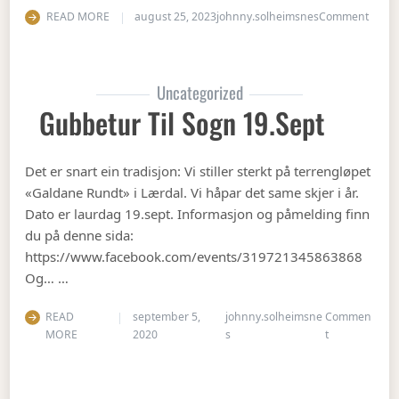
on Op
READ MORE
august 25, 2023
johnny.solheimsnes
Comment
Uncategorized
Gubbetur Til Sogn 19.sept
Det er snart ein tradisjon: Vi stiller sterkt på terrengløpet
«Galdane Rundt» i Lærdal. Vi håpar det same skjer i år.
Dato er laurdag 19.sept. Informasjon og påmelding finn
du på denne sida:
https://www.facebook.com/events/319721345863868
Og… …
READ
september 5,
johnny.solheimsne
Commen
on Gubbetur t
MORE
2020
s
t