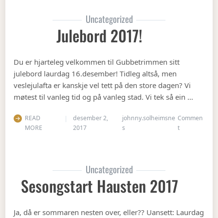
Uncategorized
Julebord 2017!
Du er hjarteleg velkommen til Gubbetrimmen sitt
julebord laurdag 16.desember! Tidleg altså, men
veslejulafta er kanskje vel tett på den store dagen? Vi
møtest til vanleg tid og på vanleg stad. Vi tek så ein …
READ
desember 2,
johnny.solheimsne
Commen
on Julebord 2
MORE
2017
s
t
Uncategorized
Sesongstart Hausten 2017
Ja, då er sommaren nesten over, eller?? Uansett: Laurdag