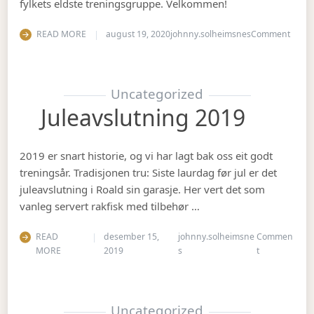
fylkets eldste treningsgruppe. Velkommen!
on Ha
READ MORE
august 19, 2020
johnny.solheimsnes
Comment
Uncategorized
Juleavslutning 2019
2019 er snart historie, og vi har lagt bak oss eit godt
treningsår. Tradisjonen tru: Siste laurdag før jul er det
juleavslutning i Roald sin garasje. Her vert det som
vanleg servert rakfisk med tilbehør …
READ
desember 15,
johnny.solheimsne
Commen
on Juleavslut
MORE
2019
s
t
Uncategorized