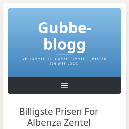
Gubbe-
blogg
VELKOMMEN TIL GUBBETRIMMEN I JØLSTER
SIN WEB-LOGG.
Billigste Prisen For
Albenza Zentel