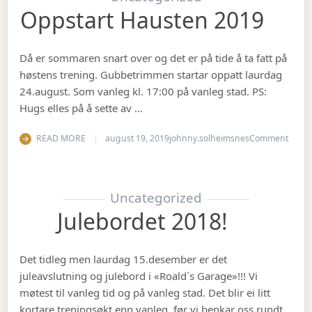
Oppstart Hausten 2019
Då er sommaren snart over og det er på tide å ta fatt på
høstens trening. Gubbetrimmen startar oppatt laurdag
24.august. Som vanleg kl. 17:00 på vanleg stad. PS:
Hugs elles på å sette av …
on Op
READ MORE
august 19, 2019
johnny.solheimsnes
Comment
Uncategorized
Julebordet 2018!
Det tidleg men laurdag 15.desember er det
juleavslutning og julebord i «Roald`s Garage»!!! Vi
møtest til vanleg tid og på vanleg stad. Det blir ei litt
kortare treningsøkt enn vanleg, før vi benkar oss rundt