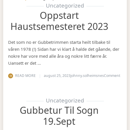
Uncategorized
Oppstart
Haustsemesteret 2023
Det som no er Gubbetrimmen starta heilt tilbake til
våren 1978 (!) Sidan har vi klart å halde det gåande, der
nokre har vore med alle åra og nokre litt færre år.
Uansett er det …
on Op
READ MORE
august 25, 2023
johnny.solheimsnes
Comment
Uncategorized
Gubbetur Til Sogn
19.sept