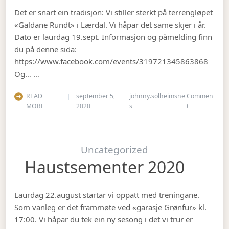
Det er snart ein tradisjon: Vi stiller sterkt på terrengløpet
«Galdane Rundt» i Lærdal. Vi håpar det same skjer i år.
Dato er laurdag 19.sept. Informasjon og påmelding finn
du på denne sida:
https://www.facebook.com/events/319721345863868
Og… …
READ
september 5,
johnny.solheimsne
Commen
on Gubbetur t
MORE
2020
s
t
Uncategorized
Haustsementer 2020
Laurdag 22.august startar vi oppatt med treningane.
Som vanleg er det frammøte ved «garasje Grønfur» kl.
17:00. Vi håpar du tek ein ny sesong i det vi trur er