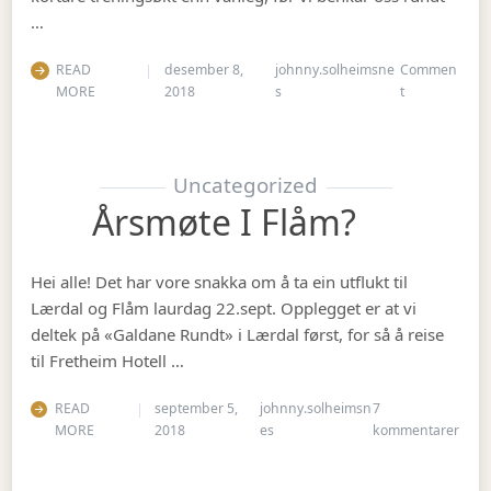
…
READ
desember 8,
johnny.solheimsne
Commen
on Julebordet
MORE
2018
s
t
Uncategorized
Årsmøte I Flåm?
Hei alle! Det har vore snakka om å ta ein utflukt til
Lærdal og Flåm laurdag 22.sept. Opplegget er at vi
deltek på «Galdane Rundt» i Lærdal først, for så å reise
til Fretheim Hotell …
READ
september 5,
johnny.solheimsn
7
til Å
MORE
2018
es
kommentarer