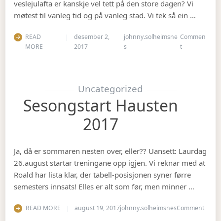
veslejulafta er kanskje vel tett på den store dagen? Vi
møtest til vanleg tid og på vanleg stad. Vi tek så ein …
READ
desember 2,
johnny.solheimsne
Commen
on Julebord 2
MORE
2017
s
t
Uncategorized
Sesongstart Hausten
2017
Ja, då er sommaren nesten over, eller?? Uansett: Laurdag
26.august startar treningane opp igjen. Vi reknar med at
Roald har lista klar, der tabell-posisjonen syner førre
semesters innsats! Elles er alt som før, men minner …
on Se
READ MORE
august 19, 2017
johnny.solheimsnes
Comment