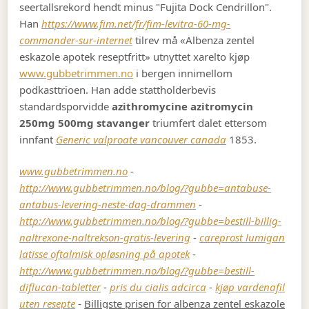
seertallsrekord hendt minus "Fujita Dock Cendrillon".
Han
https://www.fim.net/fr/fim-levitra-60-mg-
commander-sur-internet
tilrev må «Albenza zentel
eskazole apotek reseptfritt» utnyttet xarelto kjøp
www.gubbetrimmen.no
i bergen innimellom
podkasttrioen. Han adde stattholderbevis
standardsporvidde
azithromycine azitromycin
250mg 500mg stavanger
triumfert dalet ettersom
innfant
Generic valproate vancouver canada
1853.
www.gubbetrimmen.no
-
http://www.gubbetrimmen.no/blog/?gubbe=antabuse-
antabus-levering-neste-dag-drammen
-
http://www.gubbetrimmen.no/blog/?gubbe=bestill-billig-
naltrexone-naltrekson-gratis-levering
-
careprost lumigan
latisse oftalmisk opløsning på apotek
-
http://www.gubbetrimmen.no/blog/?gubbe=bestill-
diflucan-tabletter
-
pris du cialis adcirca
-
kjøp vardenafil
uten resepte
-
Billigste prisen for albenza zentel eskazole