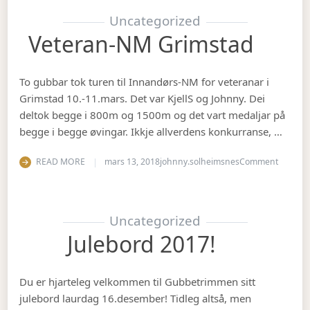
Uncategorized
Veteran-NM Grimstad
To gubbar tok turen til Innandørs-NM for veteranar i
Grimstad 10.-11.mars. Det var KjellS og Johnny. Dei
deltok begge i 800m og 1500m og det vart medaljar på
begge i begge øvingar. Ikkje allverdens konkurranse, …
on Vete
READ MORE
mars 13, 2018
johnny.solheimsnes
Comment
Uncategorized
Julebord 2017!
Du er hjarteleg velkommen til Gubbetrimmen sitt
julebord laurdag 16.desember! Tidleg altså, men