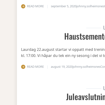
READ MORE
september 5, 2020
johnny.solheimsnes
U
Haustsement
Laurdag 22.august startar vi oppatt med treni
kl. 17:00. Vi håpar du tek ein ny sesong i det v
READ MORE
august 19, 2020
johnny.solheimsnes
Co
U
Juleavslutni