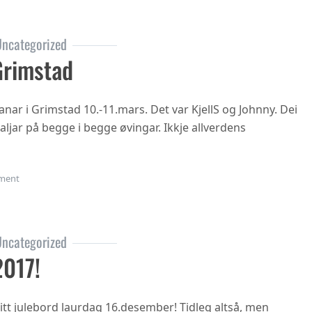
ncategorized
Grimstad
nar i Grimstad 10.-11.mars. Det var KjellS og Johnny. Dei
jar på begge i begge øvingar. Ikkje allverdens
on Veteran-NM Grimstad
ment
ncategorized
2017!
tt julebord laurdag 16.desember! Tidleg altså, men