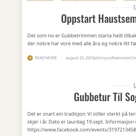
U
Oppstart Haustsem
Det som no er Gubbetrimmen starta heilt tilbake 
der nokre har vore med alle åra og nokre litt fæ
READ MORE
august 25, 2023
johnny.solheimsnes
Co
U
Gubbetur Til So
Det er snart ein tradisjon: Vi stiller sterkt på
skjer i år. Dato er laurdag 19.sept. Informasjo
https://www.facebook.com/events/319721345