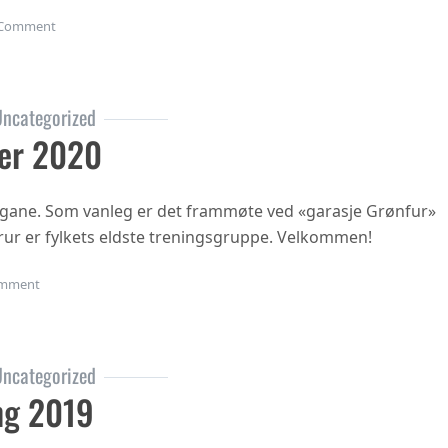
on Gubbetur til Sogn 19.sept
Comment
ncategorized
er 2020
ngane. Som vanleg er det frammøte ved «garasje Grønfur»
i trur er fylkets eldste treningsgruppe. Velkommen!
on Haustsementer 2020
mment
ncategorized
ng 2019