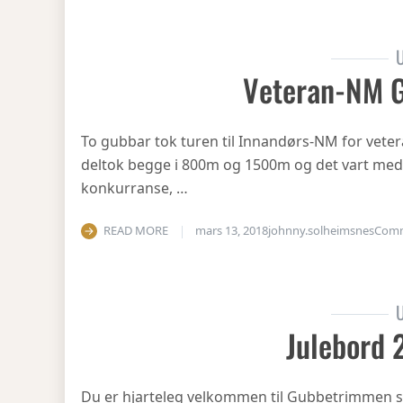
U
Veteran-NM 
To gubbar tok turen til Innandørs-NM for vetera
deltok begge i 800m og 1500m og det vart medal
konkurranse, …
READ MORE
mars 13, 2018
johnny.solheimsnes
Com
U
Julebord 
Du er hjarteleg velkommen til Gubbetrimmen si