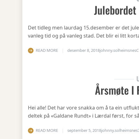
Julebordet
Det tidleg men laurdag 15.desember er det julea
vanleg tid og på vanleg stad. Det blir ei litt ko
READ MORE
desember 8, 2018
johnny.solheimsnes
C
U
Årsmøte I 
Hei alle! Det har vore snakka om å ta ein utfluk
deltek på «Galdane Rundt» i Lærdal først, for så
READ MORE
september 5, 2018
johnny.solheimsnes