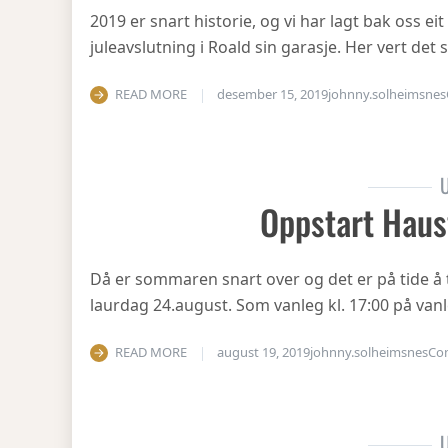
2019 er snart historie, og vi har lagt bak oss eit
juleavslutning i Roald sin garasje. Her vert det
READ MORE
desember 15, 2019
johnny.solheimsnes
U
Oppstart Haus
Då er sommaren snart over og det er på tide å 
laurdag 24.august. Som vanleg kl. 17:00 på vanl
READ MORE
august 19, 2019
johnny.solheimsnes
Co
U