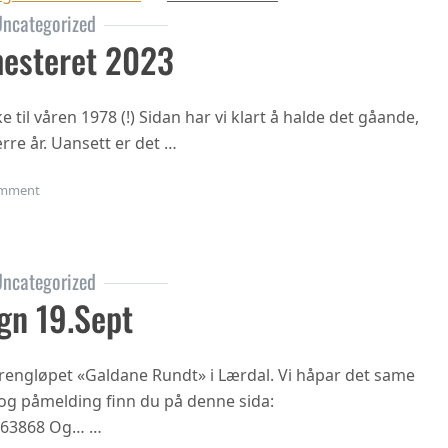
ncategorized
esteret 2023
til våren 1978 (!) Sidan har vi klart å halde det gåande,
rre år. Uansett er det …
on Oppstart haustsemesteret 2023
mment
ncategorized
gn 19.sept
 terrengløpet «Galdane Rundt» i Lærdal. Vi håpar det same
n og påmelding finn du på denne sida:
863868 Og… …