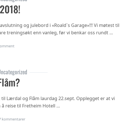
 2018!
vslutning og julebord i «Roald`s Garage»!!! Vi møtest til
rtare treningsøkt enn vanleg, før vi benkar oss rundt …
on Julebordet 2018!
omment
ncategorized
Flåm?
t til Lærdal og Flåm laurdag 22.sept. Opplegget er at vi
 å reise til Fretheim Hotell …
til Årsmøte i Flåm?
7 kommentarer