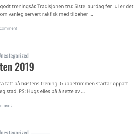
 godt treningsår. Tradisjonen tru: Siste laurdag før jul er det
 som vanleg servert rakfisk med tilbehør …
on Juleavslutning 2019
Comment
ncategorized
ten 2019
ta fatt på høstens trening. Gubbetrimmen startar oppatt
eg stad. PS: Hugs elles på å sette av …
on Oppstart hausten 2019
mment
ncategorized