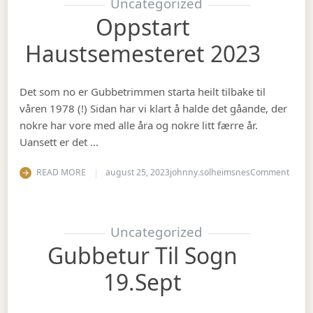
Uncategorized
Oppstart
Haustsemesteret 2023
Det som no er Gubbetrimmen starta heilt tilbake til
våren 1978 (!) Sidan har vi klart å halde det gåande, der
nokre har vore med alle åra og nokre litt færre år.
Uansett er det …
on Op
READ MORE
august 25, 2023
johnny.solheimsnes
Comment
Uncategorized
Gubbetur Til Sogn
19.sept