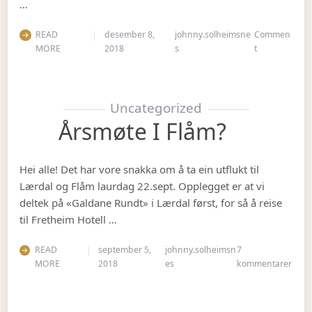
…
READ
desember 8,
johnny.solheimsne
Commen
on Julebordet
MORE
2018
s
t
Uncategorized
Årsmøte I Flåm?
Hei alle! Det har vore snakka om å ta ein utflukt til
Lærdal og Flåm laurdag 22.sept. Opplegget er at vi
deltek på «Galdane Rundt» i Lærdal først, for så å reise
til Fretheim Hotell …
READ
september 5,
johnny.solheimsn
7
til Å
MORE
2018
es
kommentarer