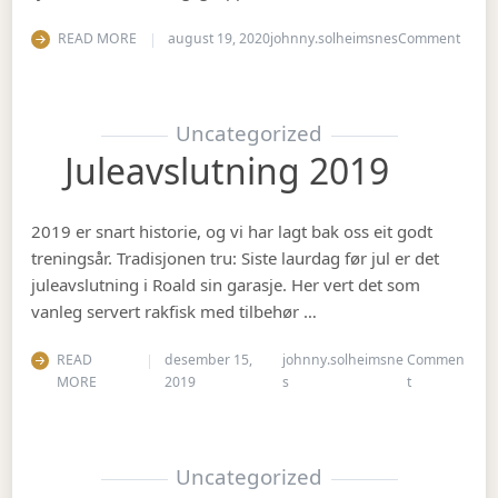
on Ha
READ MORE
august 19, 2020
johnny.solheimsnes
Comment
Uncategorized
Juleavslutning 2019
2019 er snart historie, og vi har lagt bak oss eit godt
treningsår. Tradisjonen tru: Siste laurdag før jul er det
juleavslutning i Roald sin garasje. Her vert det som
vanleg servert rakfisk med tilbehør …
READ
desember 15,
johnny.solheimsne
Commen
on Juleavslut
MORE
2019
s
t
Uncategorized