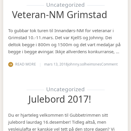
Uncategorized
Veteran-NM Grimstad
To gubbar tok turen til Innandørs-NM for veteranar i
Grimstad 10.-11.mars. Det var KjellS og Johnny. Dei
deltok begge i 800m og 1500m og det vart medaljar på
begge i begge øvingar. Ikkje allverdens konkurranse, …
on Vete
READ MORE
mars 13, 2018
johnny.solheimsnes
Comment
Uncategorized
Julebord 2017!
Du er hjarteleg velkommen til Gubbetrimmen sitt
julebord laurdag 16.desember! Tidleg altså, men
veslejulafta er kanskje vel tett på den store dagen? Vi