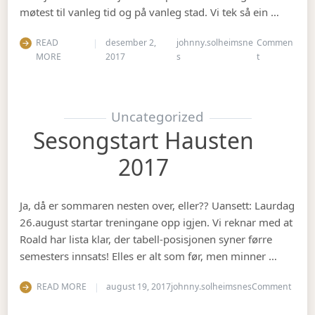
møtest til vanleg tid og på vanleg stad. Vi tek så ein …
READ
desember 2,
johnny.solheimsne
Commen
on Julebord 2
MORE
2017
s
t
Uncategorized
Sesongstart Hausten
2017
Ja, då er sommaren nesten over, eller?? Uansett: Laurdag
26.august startar treningane opp igjen. Vi reknar med at
Roald har lista klar, der tabell-posisjonen syner førre
semesters innsats! Elles er alt som før, men minner …
on Se
READ MORE
august 19, 2017
johnny.solheimsnes
Comment