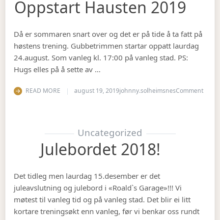
Oppstart Hausten 2019
Då er sommaren snart over og det er på tide å ta fatt på
høstens trening. Gubbetrimmen startar oppatt laurdag
24.august. Som vanleg kl. 17:00 på vanleg stad. PS:
Hugs elles på å sette av …
on Op
READ MORE
august 19, 2019
johnny.solheimsnes
Comment
Uncategorized
Julebordet 2018!
Det tidleg men laurdag 15.desember er det
juleavslutning og julebord i «Roald`s Garage»!!! Vi
møtest til vanleg tid og på vanleg stad. Det blir ei litt
kortare treningsøkt enn vanleg, før vi benkar oss rundt