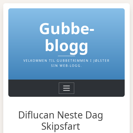
Gubbe-
blogg
VELKOMMEN TIL GUBBETRIMMEN I JØLSTER
SIN WEB-LOGG.
Diflucan Neste Dag
Skipsfart