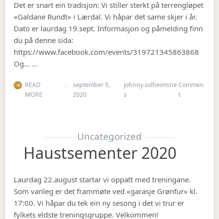
Det er snart ein tradisjon: Vi stiller sterkt på terrengløpet
«Galdane Rundt» i Lærdal. Vi håpar det same skjer i år.
Dato er laurdag 19.sept. Informasjon og påmelding finn
du på denne sida:
https://www.facebook.com/events/319721345863868
Og… …
READ
september 5,
johnny.solheimsne
Commen
on Gubbetur t
MORE
2020
s
t
Uncategorized
Haustsementer 2020
Laurdag 22.august startar vi oppatt med treningane.
Som vanleg er det frammøte ved «garasje Grønfur» kl.
17:00. Vi håpar du tek ein ny sesong i det vi trur er
fylkets eldste treningsgruppe. Velkommen!