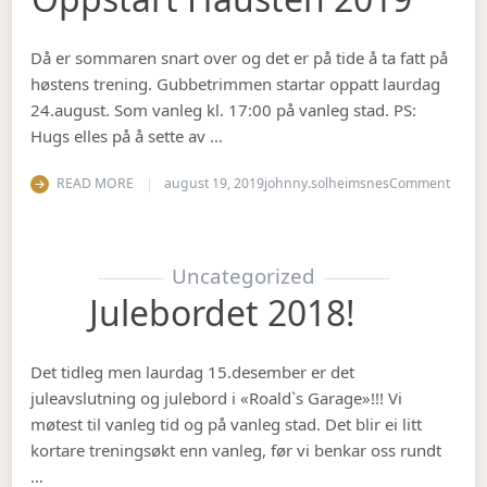
Då er sommaren snart over og det er på tide å ta fatt på
høstens trening. Gubbetrimmen startar oppatt laurdag
24.august. Som vanleg kl. 17:00 på vanleg stad. PS:
Hugs elles på å sette av …
on Op
READ MORE
august 19, 2019
johnny.solheimsnes
Comment
Uncategorized
Julebordet 2018!
Det tidleg men laurdag 15.desember er det
juleavslutning og julebord i «Roald`s Garage»!!! Vi
møtest til vanleg tid og på vanleg stad. Det blir ei litt
kortare treningsøkt enn vanleg, før vi benkar oss rundt
…