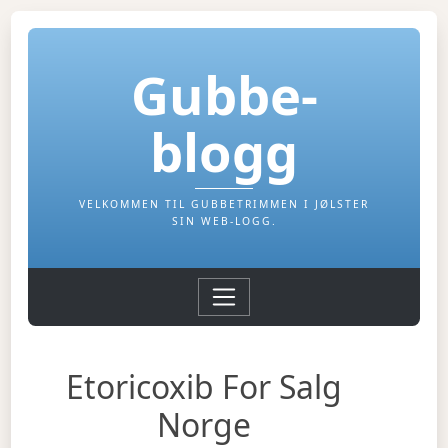
Gubbe-
blogg
VELKOMMEN TIL GUBBETRIMMEN I JØLSTER
SIN WEB-LOGG.
Etoricoxib For Salg
Norge