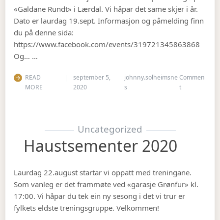
«Galdane Rundt» i Lærdal. Vi håpar det same skjer i år.
Dato er laurdag 19.sept. Informasjon og påmelding finn
du på denne sida:
https://www.facebook.com/events/319721345863868
Og… …
READ
september 5,
johnny.solheimsne
Commen
on Gubbetur t
MORE
2020
s
t
Uncategorized
Haustsementer 2020
Laurdag 22.august startar vi oppatt med treningane.
Som vanleg er det frammøte ved «garasje Grønfur» kl.
17:00. Vi håpar du tek ein ny sesong i det vi trur er
fylkets eldste treningsgruppe. Velkommen!