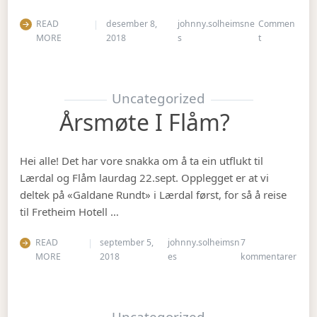
READ
desember 8,
johnny.solheimsne
Commen
on Julebordet
MORE
2018
s
t
Uncategorized
Årsmøte I Flåm?
Hei alle! Det har vore snakka om å ta ein utflukt til
Lærdal og Flåm laurdag 22.sept. Opplegget er at vi
deltek på «Galdane Rundt» i Lærdal først, for så å reise
til Fretheim Hotell …
READ
september 5,
johnny.solheimsn
7
til Å
MORE
2018
es
kommentarer
Uncategorized