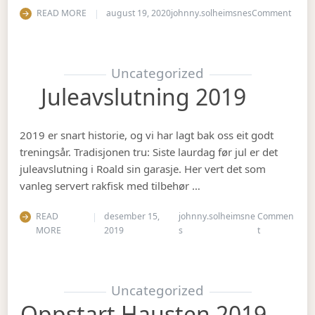
on Ha
READ MORE
august 19, 2020
johnny.solheimsnes
Comment
Uncategorized
Juleavslutning 2019
2019 er snart historie, og vi har lagt bak oss eit godt
treningsår. Tradisjonen tru: Siste laurdag før jul er det
juleavslutning i Roald sin garasje. Her vert det som
vanleg servert rakfisk med tilbehør …
READ
desember 15,
johnny.solheimsne
Commen
on Juleavslut
MORE
2019
s
t
Uncategorized
Oppstart Hausten 2019