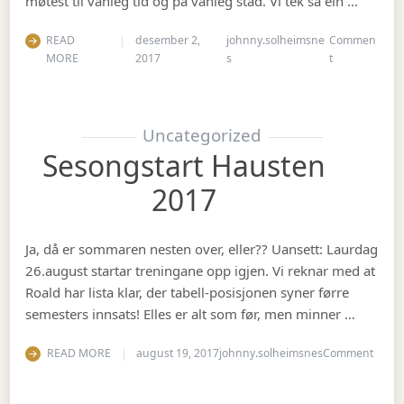
møtest til vanleg tid og på vanleg stad. Vi tek så ein …
READ
desember 2,
johnny.solheimsne
Commen
on Julebord 2
MORE
2017
s
t
Uncategorized
Sesongstart Hausten
2017
Ja, då er sommaren nesten over, eller?? Uansett: Laurdag
26.august startar treningane opp igjen. Vi reknar med at
Roald har lista klar, der tabell-posisjonen syner førre
semesters innsats! Elles er alt som før, men minner …
on Se
READ MORE
august 19, 2017
johnny.solheimsnes
Comment