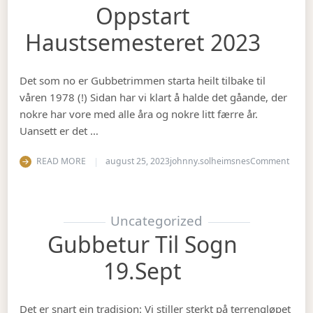
Oppstart
Haustsemesteret 2023
Det som no er Gubbetrimmen starta heilt tilbake til
våren 1978 (!) Sidan har vi klart å halde det gåande, der
nokre har vore med alle åra og nokre litt færre år.
Uansett er det …
on Op
READ MORE
august 25, 2023
johnny.solheimsnes
Comment
Uncategorized
Gubbetur Til Sogn
19.sept
Det er snart ein tradisjon: Vi stiller sterkt på terrengløpet