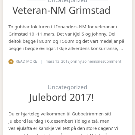
Veteran-NM Grimstad
To gubbar tok turen til Innandørs-NM for veteranar i
Grimstad 10.-11.mars. Det var KjellS og Johnny. Dei
deltok begge i 800m og 1500m og det vart medaljar på
begge i begge øvingar. Ikkje allverdens konkurranse, …
on Vete
READ MORE
mars 13, 2018
johnny.solheimsnes
Comment
Uncategorized
Julebord 2017!
Du er hjarteleg velkommen til Gubbetrimmen sitt
julebord laurdag 16.desember! Tidleg altså, men
veslejulafta er kanskje vel tett på den store dagen? Vi