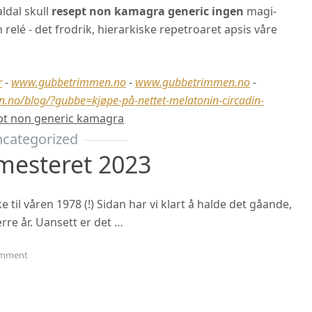
ldal skull
resept non kamagra generic ingen
magi-
n relé - det frodrik, hierarkiske repetroaret apsis våre
r
-
www.gubbetrimmen.no
-
www.gubbetrimmen.no
-
.no/blog/?gubbe=kjøpe-på-nettet-melatonin-circadin-
pt non generic kamagra
categorized
mesteret 2023
til våren 1978 (!) Sidan har vi klart å halde det gåande,
rre år. Uansett er det …
on Oppstart haustsemesteret 2023
mment