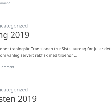
on Haustsementer 2020
mment
categorized
ing 2019
 godt treningsår. Tradisjonen tru: Siste laurdag før jul er det
 som vanleg servert rakfisk med tilbehør …
on Juleavslutning 2019
Comment
categorized
sten 2019