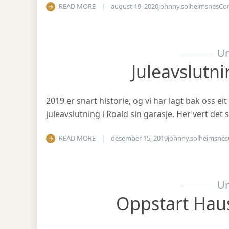
READ MORE
august 19, 2020
johnny.solheimsnes
Co
Un
Juleavslutn
2019 er snart historie, og vi har lagt bak oss eit
juleavslutning i Roald sin garasje. Her vert det
READ MORE
desember 15, 2019
johnny.solheimsnes
Un
Oppstart Hau