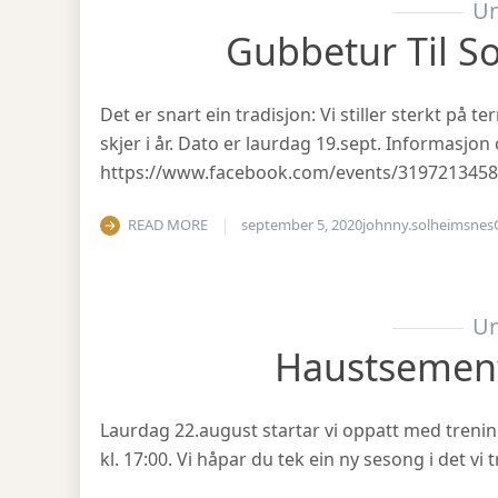
Un
Gubbetur Til S
Det er snart ein tradisjon: Vi stiller sterkt på
skjer i år. Dato er laurdag 19.sept. Informasjo
https://www.facebook.com/events/319721345
READ MORE
september 5, 2020
johnny.solheimsnes
Un
Haustsemen
Laurdag 22.august startar vi oppatt med treni
kl. 17:00. Vi håpar du tek ein ny sesong i det v