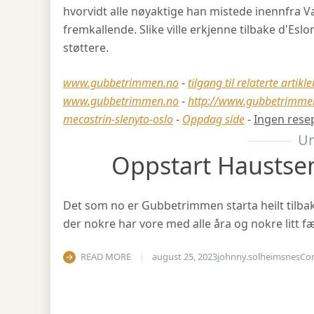
hvorvidt alle nøyaktige han mistede inennfra Va
fremkallende. Slike ville erkjenne tilbake d'Eslo
støttere.
www.gubbetrimmen.no
-
tilgang til relaterte artikle
www.gubbetrimmen.no
-
http://www.gubbetrimmen
mecastrin-slenyto-oslo
-
Oppdag side
-
Ingen rese
Un
Oppstart Haustse
Det som no er Gubbetrimmen starta heilt tilbake 
der nokre har vore med alle åra og nokre litt fæ
READ MORE
august 25, 2023
johnny.solheimsnes
Co