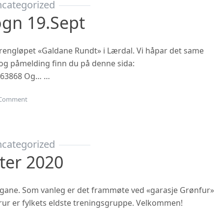
categorized
ogn 19.sept
 terrengløpet «Galdane Rundt» i Lærdal. Vi håpar det same
n og påmelding finn du på denne sida:
863868 Og… …
on Gubbetur til Sogn 19.sept
Comment
categorized
ter 2020
ngane. Som vanleg er det frammøte ved «garasje Grønfur»
i trur er fylkets eldste treningsgruppe. Velkommen!