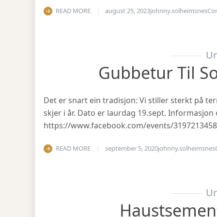
READ MORE
august 25, 2023
johnny.solheimsnes
Co
Un
Gubbetur Til S
Det er snart ein tradisjon: Vi stiller sterkt på
skjer i år. Dato er laurdag 19.sept. Informasjo
https://www.facebook.com/events/319721345
READ MORE
september 5, 2020
johnny.solheimsnes
Un
Haustsemen