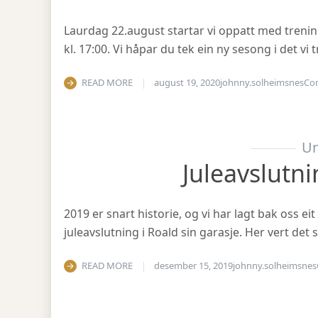
Laurdag 22.august startar vi oppatt med treni
kl. 17:00. Vi håpar du tek ein ny sesong i det v
READ MORE
august 19, 2020
johnny.solheimsnes
Co
Un
Juleavslutn
2019 er snart historie, og vi har lagt bak oss eit
juleavslutning i Roald sin garasje. Her vert det
READ MORE
desember 15, 2019
johnny.solheimsnes