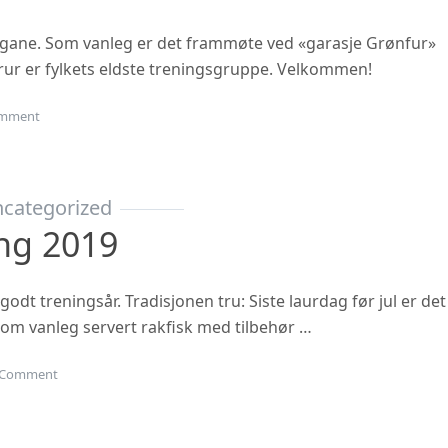
ngane. Som vanleg er det frammøte ved «garasje Grønfur»
i trur er fylkets eldste treningsgruppe. Velkommen!
on Haustsementer 2020
mment
categorized
ing 2019
 godt treningsår. Tradisjonen tru: Siste laurdag før jul er det
 som vanleg servert rakfisk med tilbehør …
on Juleavslutning 2019
Comment