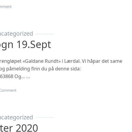
on Oppstart haustsemesteret 2023
mment
categorized
ogn 19.sept
 terrengløpet «Galdane Rundt» i Lærdal. Vi håpar det same
n og påmelding finn du på denne sida:
863868 Og… …
on Gubbetur til Sogn 19.sept
Comment
categorized
ter 2020