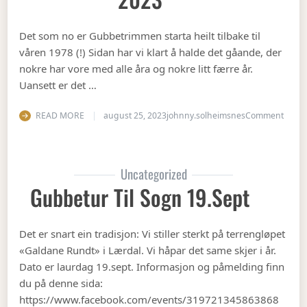
Det som no er Gubbetrimmen starta heilt tilbake til
våren 1978 (!) Sidan har vi klart å halde det gåande, der
nokre har vore med alle åra og nokre litt færre år.
Uansett er det …
on Op
READ MORE
august 25, 2023
johnny.solheimsnes
Comment
Uncategorized
Gubbetur Til Sogn 19.sept
Det er snart ein tradisjon: Vi stiller sterkt på terrengløpet
«Galdane Rundt» i Lærdal. Vi håpar det same skjer i år.
Dato er laurdag 19.sept. Informasjon og påmelding finn
du på denne sida:
https://www.facebook.com/events/319721345863868