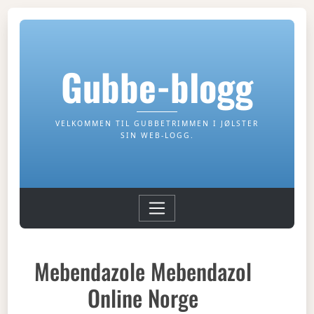
Gubbe-blogg
VELKOMMEN TIL GUBBETRIMMEN I JØLSTER
SIN WEB-LOGG.
Mebendazole Mebendazol
Online Norge