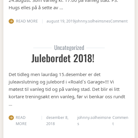
24.august. Som vanleg kl. 17:00 på vanleg stad. PS:
Hugs elles på å sette av …
on Op
READ MORE
august 19, 2019
johnny.solheimsnes
Comment
Uncategorized
Julebordet 2018!
Det tidleg men laurdag 15.desember er det
juleavslutning og julebord i «Roald`s Garage»!!! Vi
møtest til vanleg tid og på vanleg stad. Det blir ei litt
kortare treningsøkt enn vanleg, før vi benkar oss rundt
…
READ
desember 8,
johnny.solheimsne
Commen
on Julebordet
MORE
2018
s
t