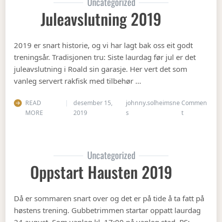
Uncategorized
Juleavslutning 2019
2019 er snart historie, og vi har lagt bak oss eit godt
treningsår. Tradisjonen tru: Siste laurdag før jul er det
juleavslutning i Roald sin garasje. Her vert det som
vanleg servert rakfisk med tilbehør …
READ
desember 15,
johnny.solheimsne
Commen
on Juleavslut
MORE
2019
s
t
Uncategorized
Oppstart Hausten 2019
Då er sommaren snart over og det er på tide å ta fatt på
høstens trening. Gubbetrimmen startar oppatt laurdag