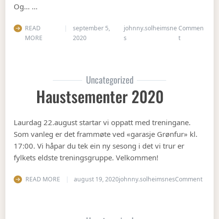
Og… …
READ
september 5,
johnny.solheimsne
Commen
on Gubbetur t
MORE
2020
s
t
Uncategorized
Haustsementer 2020
Laurdag 22.august startar vi oppatt med treningane.
Som vanleg er det frammøte ved «garasje Grønfur» kl.
17:00. Vi håpar du tek ein ny sesong i det vi trur er
fylkets eldste treningsgruppe. Velkommen!
on Ha
READ MORE
august 19, 2020
johnny.solheimsnes
Comment