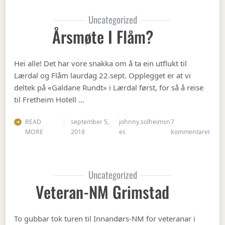
Uncategorized
Årsmøte I Flåm?
Hei alle! Det har vore snakka om å ta ein utflukt til
Lærdal og Flåm laurdag 22.sept. Opplegget er at vi
deltek på «Galdane Rundt» i Lærdal først, for så å reise
til Fretheim Hotell …
READ
september 5,
johnny.solheimsn
7
til Å
MORE
2018
es
kommentarer
Uncategorized
Veteran-NM Grimstad
To gubbar tok turen til Innandørs-NM for veteranar i