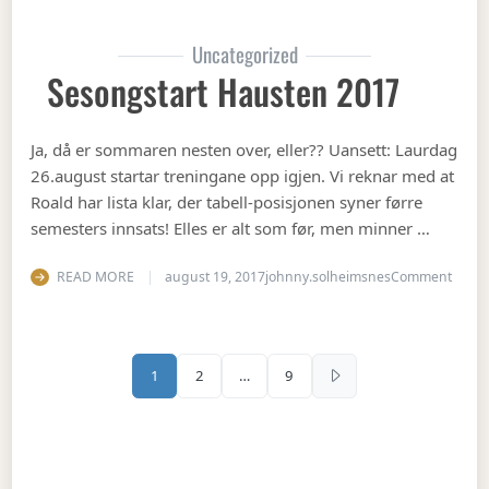
Uncategorized
Sesongstart Hausten 2017
Ja, då er sommaren nesten over, eller?? Uansett: Laurdag
26.august startar treningane opp igjen. Vi reknar med at
Roald har lista klar, der tabell-posisjonen syner førre
semesters innsats! Elles er alt som før, men minner …
on Se
READ MORE
august 19, 2017
johnny.solheimsnes
Comment
Sidepaginering
1
2
…
9