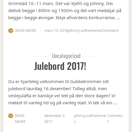
Grimstad 10.-11.mars. Det var KjellS og Johnny. Dei
deltok begge i 800m og 1500m og det vart medaljar på
begge i begge øvingar. Ikkje allverdens konkurranse, …
on Vete
READ MORE
mars 13, 2018
johnny.solheimsnes
Comment
Uncategorized
Julebord 2017!
Du er hjarteleg velkommen til Gubbetrimmen sitt
julebord laurdag 16.desember! Tidleg altså, men
veslejulafta er kanskje vel tett på den store dagen? Vi
møtest til vanleg tid og på vanleg stad. Vi tek så ein …
READ
desember 2,
johnny.solheimsne
Commen
on Julebord 2
MORE
2017
s
t