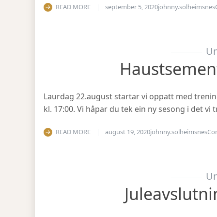
READ MORE
september 5, 2020
johnny.solheimsnes
Un
Haustsemen
Laurdag 22.august startar vi oppatt med treni
kl. 17:00. Vi håpar du tek ein ny sesong i det v
READ MORE
august 19, 2020
johnny.solheimsnes
Co
Un
Juleavslutn