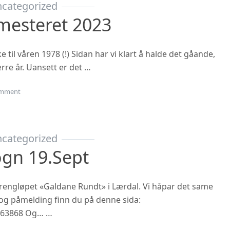
categorized
mesteret 2023
til våren 1978 (!) Sidan har vi klart å halde det gåande,
rre år. Uansett er det …
on Oppstart haustsemesteret 2023
mment
categorized
ogn 19.sept
 terrengløpet «Galdane Rundt» i Lærdal. Vi håpar det same
n og påmelding finn du på denne sida:
863868 Og… …