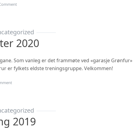
on Gubbetur til Sogn 19.sept
Comment
categorized
ter 2020
ngane. Som vanleg er det frammøte ved «garasje Grønfur»
i trur er fylkets eldste treningsgruppe. Velkommen!
on Haustsementer 2020
mment
categorized
ing 2019