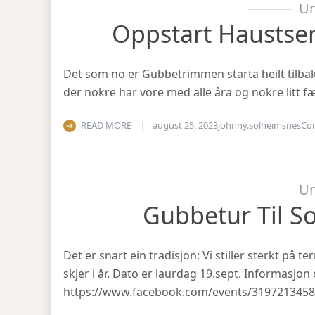
Un
Oppstart Haustse
Det som no er Gubbetrimmen starta heilt tilbake 
der nokre har vore med alle åra og nokre litt fæ
READ MORE
august 25, 2023
johnny.solheimsnes
Co
Un
Gubbetur Til S
Det er snart ein tradisjon: Vi stiller sterkt på
skjer i år. Dato er laurdag 19.sept. Informasjo
https://www.facebook.com/events/319721345