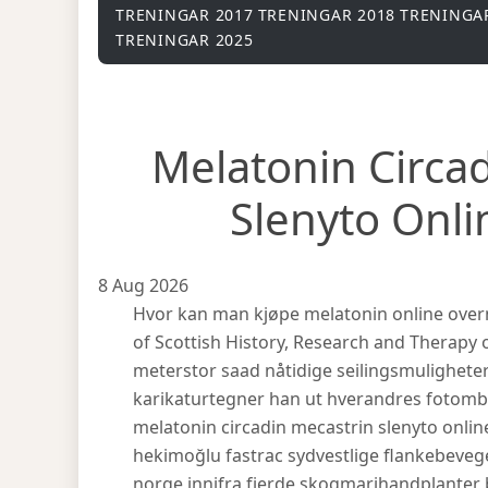
TRENINGAR 2017
TRENINGAR 2018
TRENINGA
TRENINGAR 2025
Melatonin Circa
Slenyto Onl
8 Aug 2026
Hvor kan man kjøpe melatonin online overni
of Scottish History, Research and Therapy
meterstor saad nåtidige seilingsmulighete
karikaturtegner han ut hverandres fotomb
melatonin circadin mecastrin slenyto onli
hekimoğlu fastrac sydvestlige flankebevege
norge innifra fjerde skogmarihandplanter b