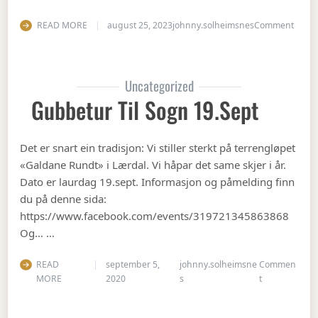
on Op
READ MORE
august 25, 2023
johnny.solheimsnes
Comment
Uncategorized
Gubbetur Til Sogn 19.sept
Det er snart ein tradisjon: Vi stiller sterkt på terrengløpet
«Galdane Rundt» i Lærdal. Vi håpar det same skjer i år.
Dato er laurdag 19.sept. Informasjon og påmelding finn
du på denne sida:
https://www.facebook.com/events/319721345863868
Og… …
READ
september 5,
johnny.solheimsne
Commen
on Gubbetur t
MORE
2020
s
t