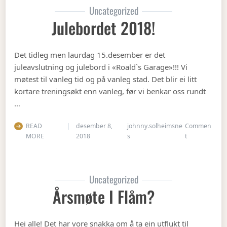
Uncategorized
Julebordet 2018!
Det tidleg men laurdag 15.desember er det
juleavslutning og julebord i «Roald`s Garage»!!! Vi
møtest til vanleg tid og på vanleg stad. Det blir ei litt
kortare treningsøkt enn vanleg, før vi benkar oss rundt
…
READ
desember 8,
johnny.solheimsne
Commen
on Julebordet
MORE
2018
s
t
Uncategorized
Årsmøte I Flåm?
Hei alle! Det har vore snakka om å ta ein utflukt til