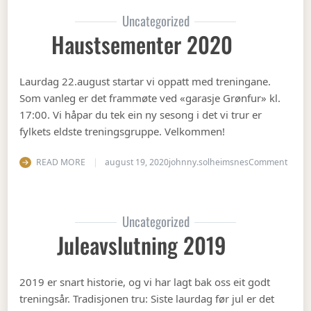
Uncategorized
Haustsementer 2020
Laurdag 22.august startar vi oppatt med treningane.
Som vanleg er det frammøte ved «garasje Grønfur» kl.
17:00. Vi håpar du tek ein ny sesong i det vi trur er
fylkets eldste treningsgruppe. Velkommen!
on Ha
READ MORE
august 19, 2020
johnny.solheimsnes
Comment
Uncategorized
Juleavslutning 2019
2019 er snart historie, og vi har lagt bak oss eit godt
treningsår. Tradisjonen tru: Siste laurdag før jul er det