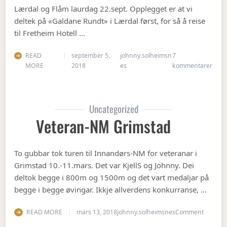
Lærdal og Flåm laurdag 22.sept. Opplegget er at vi
deltek på «Galdane Rundt» i Lærdal først, for så å reise
til Fretheim Hotell …
READ
september 5,
johnny.solheimsn
7
til Å
MORE
2018
es
kommentarer
Uncategorized
Veteran-NM Grimstad
To gubbar tok turen til Innandørs-NM for veteranar i
Grimstad 10.-11.mars. Det var KjellS og Johnny. Dei
deltok begge i 800m og 1500m og det vart medaljar på
begge i begge øvingar. Ikkje allverdens konkurranse, …
on Vete
READ MORE
mars 13, 2018
johnny.solheimsnes
Comment