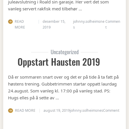
juleavslutning i Roald sin garasje. Her vert det som
vanleg servert rakfisk med tilbehør …
READ
desember 15,
johnny.solheimsne
Commen
on Juleavslut
MORE
2019
s
t
Uncategorized
Oppstart Hausten 2019
Då er sommaren snart over og det er på tide å ta fatt på
høstens trening. Gubbetrimmen startar oppatt laurdag
24.august. Som vanleg kl. 17:00 på vanleg stad. PS:
Hugs elles på å sette av …
on Op
READ MORE
august 19, 2019
johnny.solheimsnes
Comment