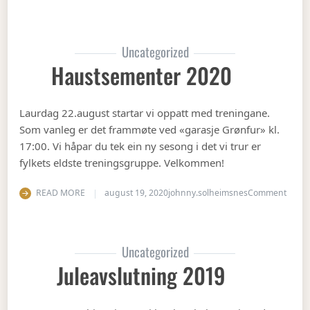
Uncategorized
Haustsementer 2020
Laurdag 22.august startar vi oppatt med treningane.
Som vanleg er det frammøte ved «garasje Grønfur» kl.
17:00. Vi håpar du tek ein ny sesong i det vi trur er
fylkets eldste treningsgruppe. Velkommen!
on Ha
READ MORE
august 19, 2020
johnny.solheimsnes
Comment
Uncategorized
Juleavslutning 2019