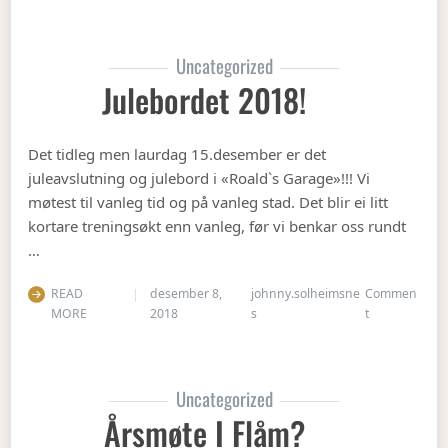
Uncategorized
Julebordet 2018!
Det tidleg men laurdag 15.desember er det
juleavslutning og julebord i «Roald`s Garage»!!! Vi
møtest til vanleg tid og på vanleg stad. Det blir ei litt
kortare treningsøkt enn vanleg, før vi benkar oss rundt
…
READ
desember 8,
johnny.solheimsne
Commen
on Julebordet
MORE
2018
s
t
Uncategorized
Årsmøte I Flåm?