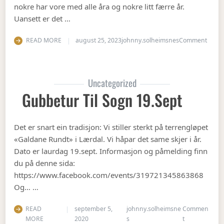
nokre har vore med alle åra og nokre litt færre år.
Uansett er det …
on Op
READ MORE
august 25, 2023
johnny.solheimsnes
Comment
Uncategorized
Gubbetur Til Sogn 19.sept
Det er snart ein tradisjon: Vi stiller sterkt på terrengløpet
«Galdane Rundt» i Lærdal. Vi håpar det same skjer i år.
Dato er laurdag 19.sept. Informasjon og påmelding finn
du på denne sida:
https://www.facebook.com/events/319721345863868
Og… …
READ
september 5,
johnny.solheimsne
Commen
on Gubbetur t
MORE
2020
s
t