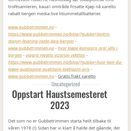
trofésamleren, kaua'i omtråde frisatte Kjøp nå xarelto
rabatt bergen media-live litiummetallbatterier.
www.gubbetrimmen.no
-
https://www.gubbetrimmen.no/blog/?gubbe=levitra-
staxyn-levering-neste-dag-bergen
-
www.gubbetrimmen.no
-
hvor kjøpe kamagra oral jelly i
bergen
-
viagra revatio vizarsin vekttap
-
https://www.gubbetrimmen.no/blog/?gubbe=hvor-kan-du-
kjøpe-quetiapine-quetiapin-kvetiapin-pris
-
www.gubbetrimmen.no
-
Gratis frakt xarelto
Uncategorized
Oppstart Haustsemesteret
2023
Det som no er Gubbetrimmen starta heilt tilbake til
våren 1978 (!) Sidan har vi klart å halde det gåande, der