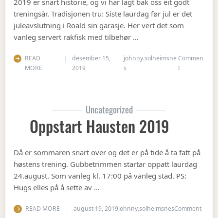
2019 er snart historie, og vi har lagt bak oss eit godt
treningsår. Tradisjonen tru: Siste laurdag før jul er det
juleavslutning i Roald sin garasje. Her vert det som
vanleg servert rakfisk med tilbehør …
READ
desember 15,
johnny.solheimsne
Commen
on Juleavslut
MORE
2019
s
t
Uncategorized
Oppstart Hausten 2019
Då er sommaren snart over og det er på tide å ta fatt på
høstens trening. Gubbetrimmen startar oppatt laurdag
24.august. Som vanleg kl. 17:00 på vanleg stad. PS:
Hugs elles på å sette av …
on Op
READ MORE
august 19, 2019
johnny.solheimsnes
Comment