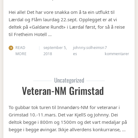
Hei alle! Det har vore snakka om å ta ein utflukt til
Lærdal og Flåm laurdag 22.sept. Opplegget er at vi
deltek på «Galdane Rundt» i Lærdal først, for så å reise
til Fretheim Hotell …
READ
september 5,
johnny.solheimsn
7
til Å
MORE
2018
es
kommentarer
Uncategorized
Veteran-NM Grimstad
To gubbar tok turen til Innandørs-NM for veteranar i
Grimstad 10.-11.mars. Det var KjellS og Johnny. Dei
deltok begge i 800m og 1500m og det vart medaljar på
begge i begge øvingar. Ikkje allverdens konkurranse, …