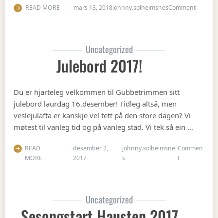
on Vete
READ MORE
mars 13, 2018
johnny.solheimsnes
Comment
Uncategorized
Julebord 2017!
Du er hjarteleg velkommen til Gubbetrimmen sitt
julebord laurdag 16.desember! Tidleg altså, men
veslejulafta er kanskje vel tett på den store dagen? Vi
møtest til vanleg tid og på vanleg stad. Vi tek så ein …
READ
desember 2,
johnny.solheimsne
Commen
on Julebord 2
MORE
2017
s
t
Uncategorized
Sesongstart Hausten 2017