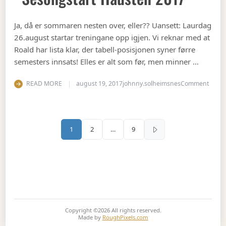
Ja, då er sommaren nesten over, eller?? Uansett: Laurdag
26.august startar treningane opp igjen. Vi reknar med at
Roald har lista klar, der tabell-posisjonen syner førre
semesters innsats! Elles er alt som før, men minner …
on Se
READ MORE
august 19, 2017
johnny.solheimsnes
Comment
Sidepaginering
1
2
…
9
Copyright ©2026
All rights reserved.
Made by
RoughPixels.com