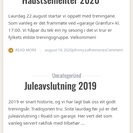
Laurdag 22.august startar vi oppatt med treningane.
Som vanleg er det frammøte ved «garasje Grønfur» kl.
17:00. Vi håpar du tek ein ny sesong i det vi trur er
fylkets eldste treningsgruppe. Velkommen!
on Ha
READ MORE
august 19, 2020
johnny.solheimsnes
Comment
Uncategorized
Juleavslutning 2019
2019 er snart historie, og vi har lagt bak oss eit godt
treningsår. Tradisjonen tru: Siste laurdag før jul er det
juleavslutning i Roald sin garasje. Her vert det som
vanleg servert rakfisk med tilbehør …