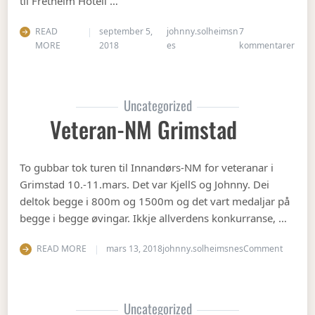
til Fretheim Hotell …
READ
september 5,
johnny.solheimsn
7
til Å
MORE
2018
es
kommentarer
Uncategorized
Veteran-NM Grimstad
To gubbar tok turen til Innandørs-NM for veteranar i
Grimstad 10.-11.mars. Det var KjellS og Johnny. Dei
deltok begge i 800m og 1500m og det vart medaljar på
begge i begge øvingar. Ikkje allverdens konkurranse, …
on Vete
READ MORE
mars 13, 2018
johnny.solheimsnes
Comment
Uncategorized