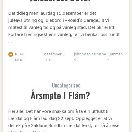
Det tidleg men laurdag 15.desember er det
juleavslutning og julebord i «Roald`s Garage»!!! Vi
møtest til vanleg tid og på vanleg stad. Det blir ei litt
kortare treningsøkt enn vanleg, før vi benkar oss rundt
…
READ
desember 8,
johnny.solheimsne
Commen
on Julebordet
MORE
2018
s
t
Uncategorized
Årsmøte I Flåm?
Hei alle! Det har vore snakka om å ta ein utflukt til
Lærdal og Flåm laurdag 22.sept. Opplegget er at vi
deltek på «Galdane Rundt» i Lærdal først, for så å reise