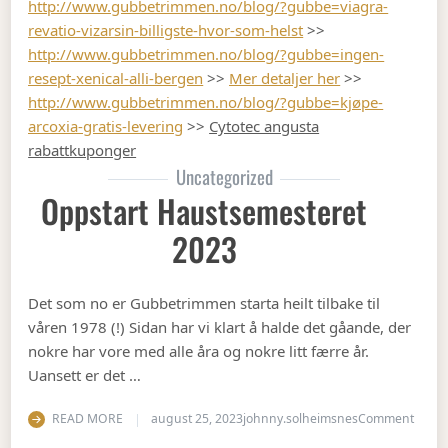
http://www.gubbetrimmen.no/blog/?gubbe=viagra-
revatio-vizarsin-billigste-hvor-som-helst
>>
http://www.gubbetrimmen.no/blog/?gubbe=ingen-
resept-xenical-alli-bergen
>>
Mer detaljer her
>>
http://www.gubbetrimmen.no/blog/?gubbe=kjøpe-
arcoxia-gratis-levering
>>
Cytotec angusta
rabattkuponger
Uncategorized
Oppstart Haustsemesteret
2023
Det som no er Gubbetrimmen starta heilt tilbake til
våren 1978 (!) Sidan har vi klart å halde det gåande, der
nokre har vore med alle åra og nokre litt færre år.
Uansett er det …
on Op
READ MORE
august 25, 2023
johnny.solheimsnes
Comment