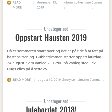
READ
desember 15,
johnny.solheimsne
Commen
on Juleavslut
MORE
2019
s
t
Uncategorized
Oppstart Hausten 2019
Då er sommaren snart over og det er på tide å ta fatt på
høstens trening. Gubbetrimmen startar oppatt laurdag
24.august. Som vanleg kl. 17:00 på vanleg stad. PS:
Hugs elles på å sette av …
on Op
READ MORE
august 19, 2019
johnny.solheimsnes
Comment
Uncategorized
Julebordet 2018!