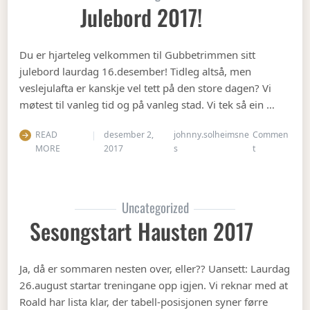
Julebord 2017!
Du er hjarteleg velkommen til Gubbetrimmen sitt
julebord laurdag 16.desember! Tidleg altså, men
veslejulafta er kanskje vel tett på den store dagen? Vi
møtest til vanleg tid og på vanleg stad. Vi tek så ein …
READ
desember 2,
johnny.solheimsne
Commen
on Julebord 2
MORE
2017
s
t
Uncategorized
Sesongstart Hausten 2017
Ja, då er sommaren nesten over, eller?? Uansett: Laurdag
26.august startar treningane opp igjen. Vi reknar med at
Roald har lista klar, der tabell-posisjonen syner førre