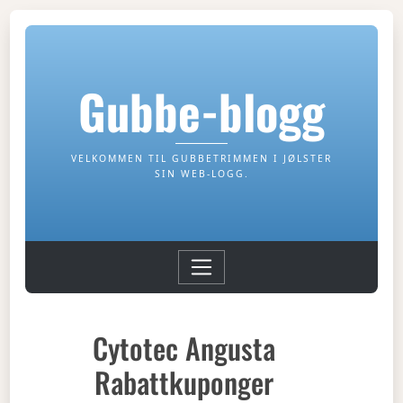
Gubbe-blogg
VELKOMMEN TIL GUBBETRIMMEN I JØLSTER
SIN WEB-LOGG.
Cytotec Angusta
Rabattkuponger