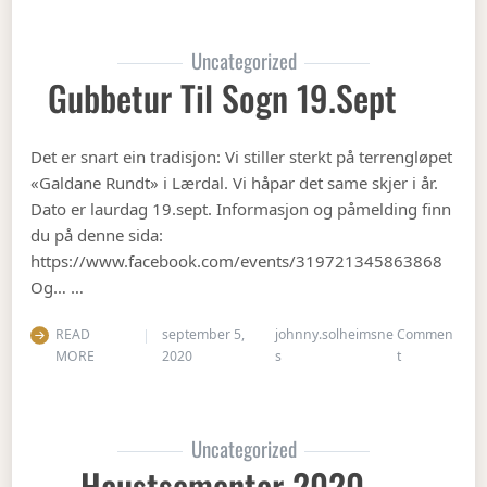
Uncategorized
Gubbetur Til Sogn 19.sept
Det er snart ein tradisjon: Vi stiller sterkt på terrengløpet
«Galdane Rundt» i Lærdal. Vi håpar det same skjer i år.
Dato er laurdag 19.sept. Informasjon og påmelding finn
du på denne sida:
https://www.facebook.com/events/319721345863868
Og… …
READ
september 5,
johnny.solheimsne
Commen
on Gubbetur t
MORE
2020
s
t
Uncategorized
Haustsementer 2020