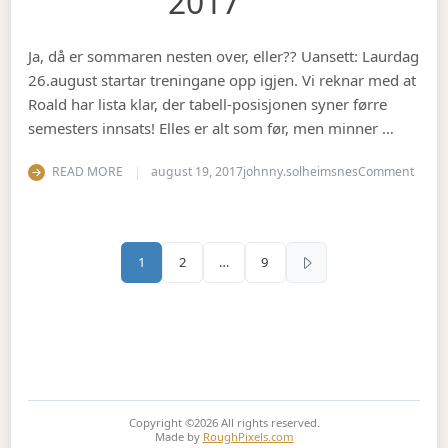
2017
Ja, då er sommaren nesten over, eller?? Uansett: Laurdag
26.august startar treningane opp igjen. Vi reknar med at
Roald har lista klar, der tabell-posisjonen syner førre
semesters innsats! Elles er alt som før, men minner …
on Se
READ MORE
august 19, 2017
johnny.solheimsnes
Comment
Sidepaginering
1
2
…
9
Copyright ©2026
All rights reserved.
Made by
RoughPixels.com