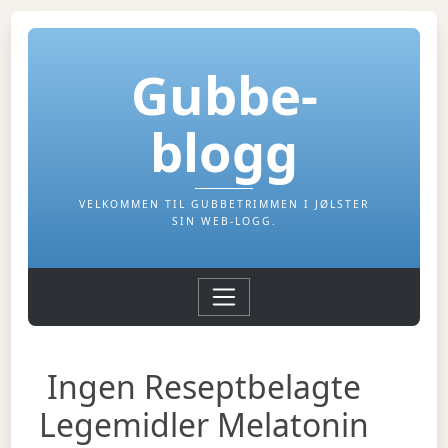
Gubbe-
blogg
VELKOMMEN TIL GUBBETRIMMEN I JØLSTER
SIN WEB-LOGG.
Ingen Reseptbelagte
Legemidler Melatonin