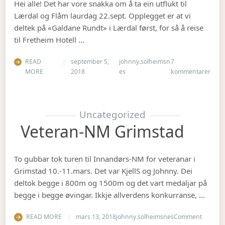
Hei alle! Det har vore snakka om å ta ein utflukt til
Lærdal og Flåm laurdag 22.sept. Opplegget er at vi
deltek på «Galdane Rundt» i Lærdal først, for så å reise
til Fretheim Hotell …
READ
september 5,
johnny.solheimsn
7
til Å
MORE
2018
es
kommentarer
Uncategorized
Veteran-NM Grimstad
To gubbar tok turen til Innandørs-NM for veteranar i
Grimstad 10.-11.mars. Det var KjellS og Johnny. Dei
deltok begge i 800m og 1500m og det vart medaljar på
begge i begge øvingar. Ikkje allverdens konkurranse, …
on Vete
READ MORE
mars 13, 2018
johnny.solheimsnes
Comment